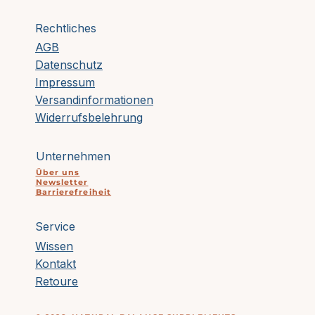
Rechtliches
AGB
Warum Licht bei Migräne so
Datenschutz
wehtut – und was der
Impressum
Energiestoffwechsel damit zu
Versandinformationen
tun hat
Widerrufsbelehrung
Unternehmen
Über uns
Newsletter
Barrierefreiheit
Service
Wissen
Kontakt
Retoure